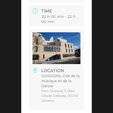
TIME
20 h 00 min - 22 h
00 min
LOCATION
SOISSONS, Cité de la
Musique et de la
Danse
Parc Gouraud, 9 Allée
Claude Debussy, 02200
Soissons