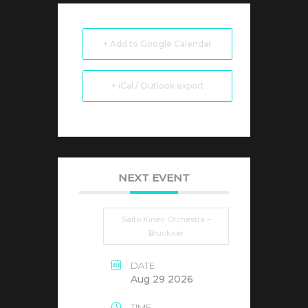
+ Add to Google Calendar
+ iCal / Outlook export
NEXT EVENT
Saito Kinen Orchestra –
Bruckner
DATE
Aug 29 2026
TIME