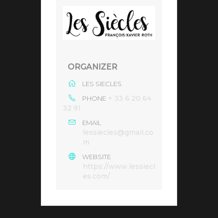
ORGANIZER
LES SIECLES
+ 33 6 20 64
PHONE
32 91
EMAIL
lessiecles@gmail.co
m
WEBSITE
https://www.lessiecl
es.com/