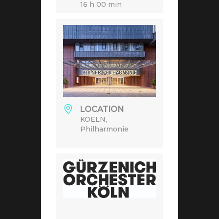
16 h 00 min
LOCATION
KOELN,
Philharmonie