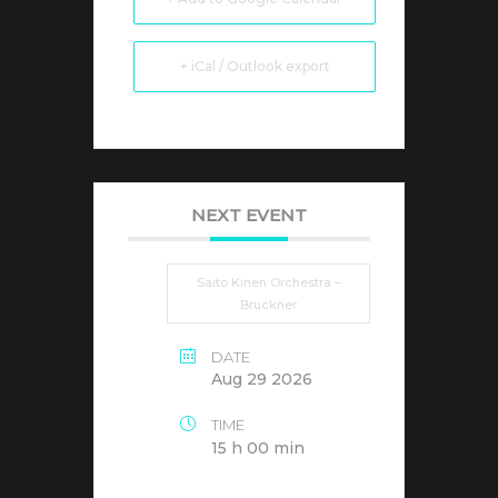
+ iCal / Outlook export
NEXT EVENT
Saito Kinen Orchestra –
Bruckner
DATE
Aug 29 2026
TIME
15 h 00 min