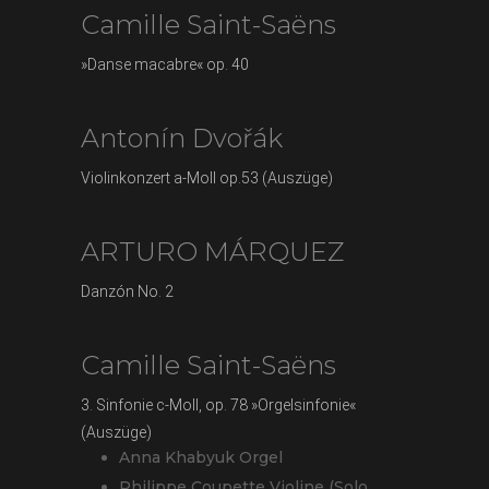
Camille Saint-Saëns
»Danse macabre« op. 40
Antonín Dvořák
Violinkonzert a-Moll op.53 (Auszüge)
ARTURO MÁRQUEZ
Danzón No. 2
Camille Saint-Saëns
3. Sinfonie c-Moll, op. 78 »Orgelsinfonie«
(Auszüge)
Anna Khabyuk Orgel
Philippe Coupette Violine (Solo