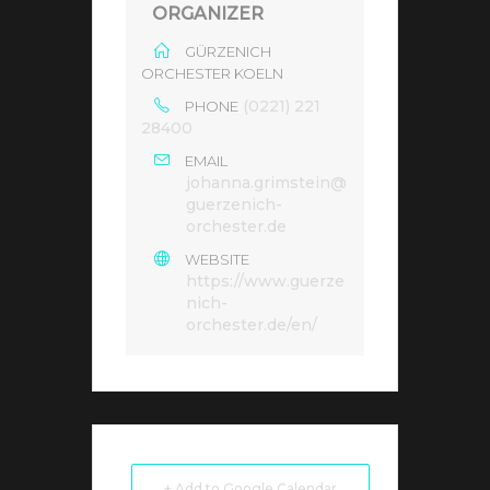
ORGANIZER
GÜRZENICH
ORCHESTER KOELN
(0221) 221
PHONE
28400
EMAIL
johanna.grimstein@
guerzenich-
orchester.de
WEBSITE
https://www.guerze
nich-
orchester.de/en/
+ Add to Google Calendar