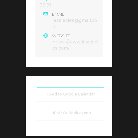
32 91
EMAIL
lessiecles@gmail.co
m
WEBSITE
https://www.lessiecl
es.com/
+ Add to Google Calendar
+ iCal / Outlook export