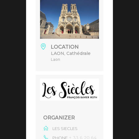
LOCATION
LAON, Cathédrale
Laon
ORGANIZER
LES SIECLES
+ 33 6 20 64
PHONE