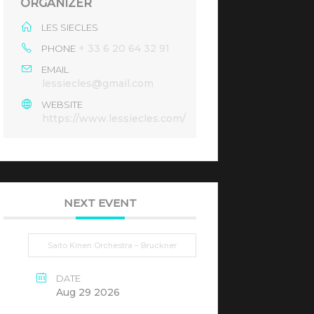
ORGANIZER
LES SIECLES
+ 33 6 20 64 32 91
PHONE
EMAIL
lessiecles@gmail.com
WEBSITE
https://www.lessiecles.com/
NEXT EVENT
Saito Kinen Orchestra – Bruckner
DATE
Aug 29 2026