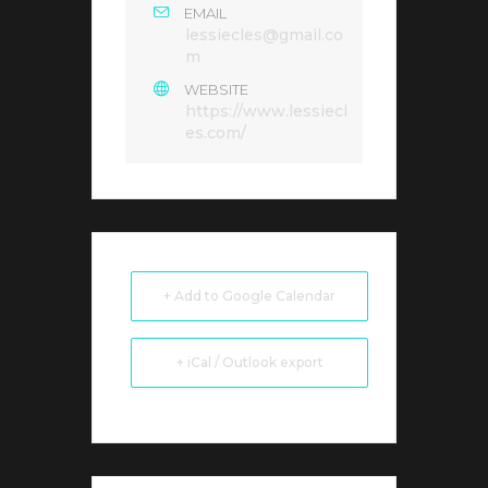
EMAIL
lessiecles@gmail.co
m
WEBSITE
https://www.lessiecl
es.com/
+ Add to Google Calendar
+ iCal / Outlook export