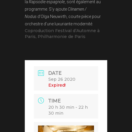
la
Rapsodie espagnole
, sont également au
programme. S’y ajoute
Clinamen /
Nodus
d’Olga Neuwirth, courte pièce pour
orchestre d’une luxuriante modernité.
Coproduction Festival d’Automne à
Paris, Philharmonie de Paris
DATE
Sep 26 2020
Expired!
TIME
20 h 30 min - 22 h
30 min