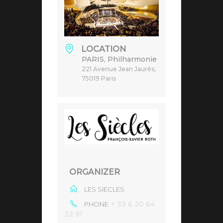
LOCATION
PARIS, Philharmonie
221 Avenue Jean Jaurès,
75019 Paris
ORGANIZER
LES SIECLES
+ 33 6 20 64
PHONE
32 91