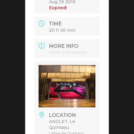
Aug 29 2019
Expired!
TIME
20 h 30 min
MORE INFO
More information
LOCATION
ANGLET, Le
Quintaou
1 Allée de Quintaou,