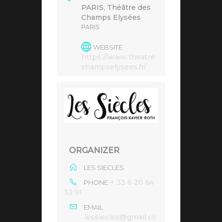
PARIS, Théâtre des
Champs Elysées
PARIS
WEBSITE
https://www.theatre
champselysees.fr/
ORGANIZER
LES SIECLES
+ 33 6 20 64
PHONE
32 91
EMAIL
lessiecles@gmail.co