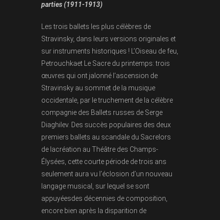
parties (1911-1913)
Les trois ballets les plus célèbres de
Stravinsky, dans leurs versions originales et
sur instruments historiques ! L’Oiseau de feu,
Petrouchkaet Le Sacre du printemps: trois
œuvres qui ont jalonné l’ascension de
Stravinsky au sommet de la musique
occidentale, par le truchement de la célèbre
compagnie des Ballets russes de Serge
Diaghilev. Des succès populaires des deux
premiers ballets au scandale du Sacrelors
de lacréation au Théâtre des Champs-
Élysées, cette courte période de trois ans
seulement aura vu l’éclosion d’un nouveau
langage musical, sur lequel se sont
appuyéesdes décennies de composition,
encore bien après la disparition de