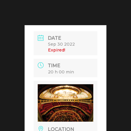
DATE
Sep 30 2022
Expired!
TIME
20 h 00 min
LOCATION