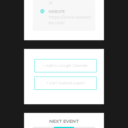
m
WEBSITE
https://www.lessiecl
es.com/
+ Add to Google Calendar
+ iCal / Outlook export
NEXT EVENT