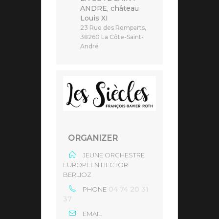
ANDRE, château
Louis XI
23 Rue des Remparts,
38260 La Côte-Saint-
André
ORGANIZER
JEUNE ORCHESTRE
EUROPEEN HECTOR
BERLIOZ
04 74 20 31
PHONE
37
EMAIL