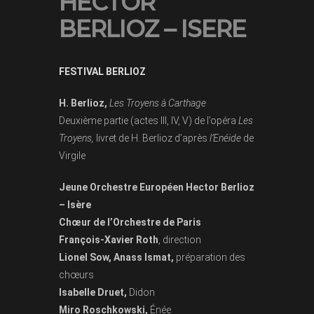
HECTOR
BERLIOZ – ISERE
FESTIVAL BERLIOZ
H. Berlioz,
Les Troyens à Carthage
Deuxième partie (actes III, IV, V) de l’opéra
Les
Troyens,
livret de H. Berlioz d’après
l’Enéide
de
Virgile
Jeune Orchestre Européen Hector Berlioz
– Isère
Chœur de l’Orchestre de Paris
François-Xavier Roth
, direction
Lionel Sow, Anass Ismat,
préparation des
chœurs
Isabelle Druet,
Didon
Miro Roschkowski,
Énée