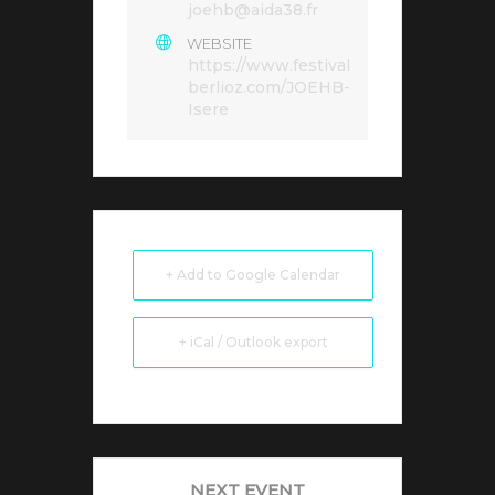
joehb@aida38.fr
WEBSITE
https://www.festival
berlioz.com/JOEHB-
Isere
+ Add to Google Calendar
+ iCal / Outlook export
NEXT EVENT