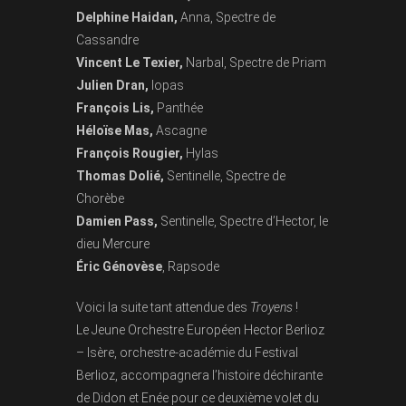
Delphine Haidan,
Anna, Spectre de
Cassandre
Vincent Le Texier,
Narbal, Spectre de Priam
Julien Dran,
lopas
François Lis,
Panthée
Héloïse Mas,
Ascagne
François Rougier,
Hylas
Thomas Dolié,
Sentinelle, Spectre de
Chorèbe
Damien Pass,
Sentinelle, Spectre d’Hector, le
dieu Mercure
Éric Génovèse
, Rapsode
Voici la suite tant attendue des
Troyens
!
Le Jeune Orchestre Européen Hector Berlioz
– Isère, orchestre-académie du Festival
Berlioz, accompagnera l’histoire déchirante
de Didon et Enée pour ce deuxième volet du