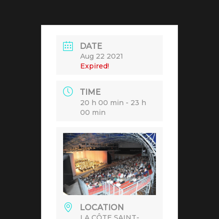
DATE
Aug 22 2021
Expired!
TIME
20 h 00 min - 23 h
00 min
LOCATION
LA CÔTE SAINT-