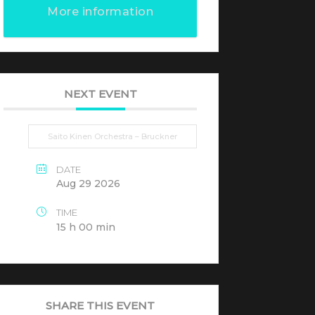
More information
NEXT EVENT
Saito Kinen Orchestra – Bruckner
DATE
Aug 29 2026
TIME
15 h 00 min
SHARE THIS EVENT