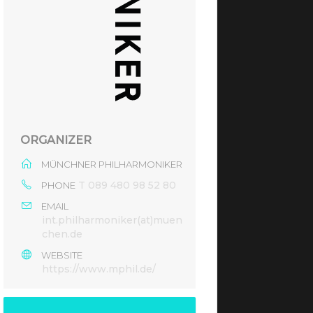
ORGANIZER
MÜNCHNER PHILHARMONIKER
T 089 480 98 52 80
PHONE
EMAIL
int.philharmoniker(at)muen
chen.de
WEBSITE
https://www.mphil.de/