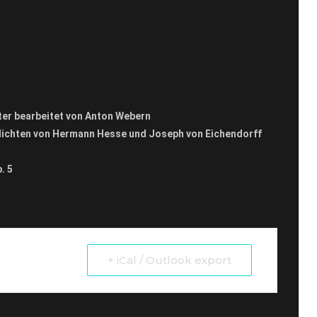
ter bearbeitet von Anton Webern
edichten von Hermann Hesse und Joseph von Eichendorff
. 5
+ iCal / Outlook export