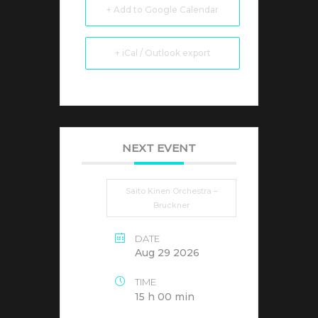
+ Add to Google Calendar
+ iCal / Outlook export
NEXT EVENT
Saito Kinen Orchestra –
Bruckner
DATE
Aug 29 2026
TIME
15 h 00 min