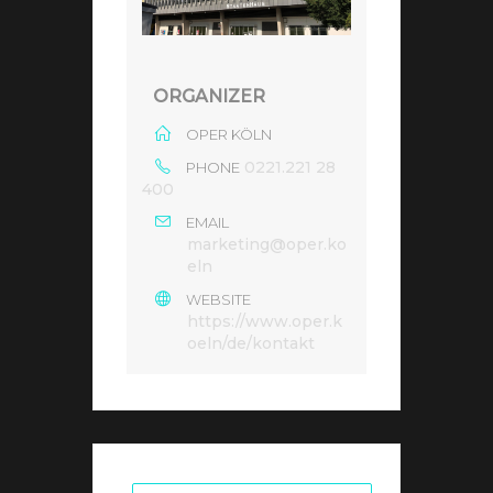
ORGANIZER
OPER KÖLN
0221.221 28
PHONE
400
EMAIL
marketing@oper.ko
eln
WEBSITE
https://www.oper.k
oeln/de/kontakt