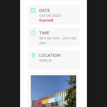
DATE
Oct 06 2022
Expired!
TIME
18 h 00 min - 23 h 00
min
LOCATION
KOELN