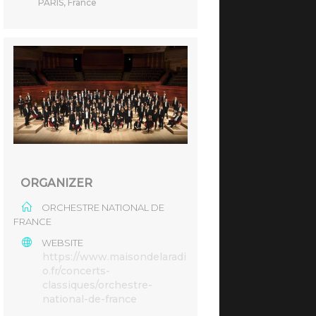
PARIS, France
ORGANIZER
ORCHESTRE NATIONAL DE
FRANCE
WEBSITE
https://www.maisondelaradi
o.fr/concerts-
classiques/orchestre-
national-de-france