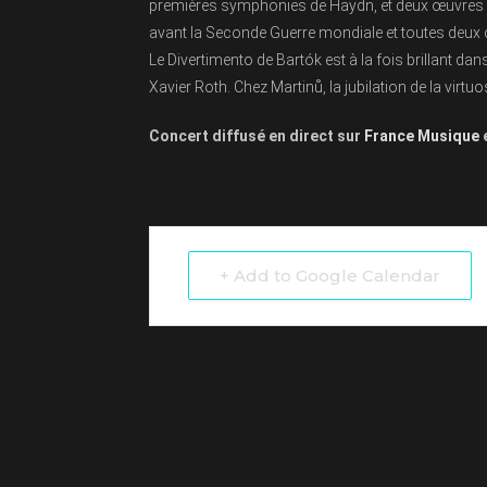
premières symphonies de Haydn, et deux œuvres d
avant la Seconde Guerre mondiale et toutes deux
Le Divertimento de Bartók est à la fois brillant d
Xavier Roth. Chez Martinů, la jubilation de la virtuo
Concert diffusé en direct sur
France Musique
+ Add to Google Calendar