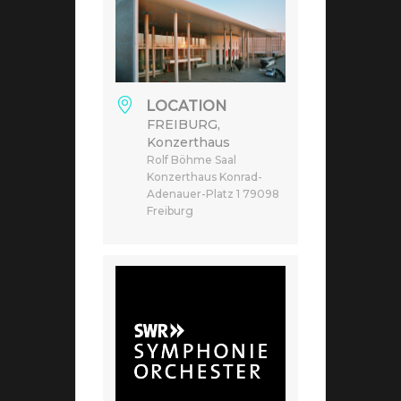
LOCATION
FREIBURG,
Konzerthaus
Rolf Böhme Saal
Konzerthaus Konrad-
Adenauer-Platz 1 79098
Freiburg