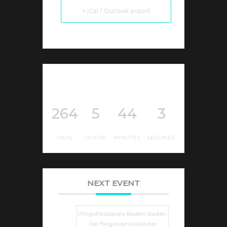
+ iCal / Outlook export
264
5
44
3
DAYS
HOURS
MINUTES
SECONDS
NEXT EVENT
Pfingstfestspiele Baden-Baden:
Der fliegende Holländer