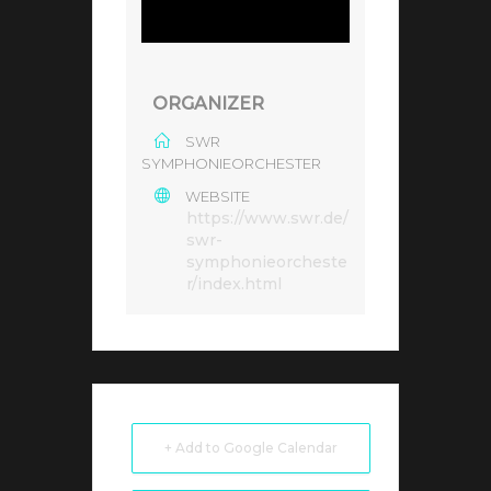
ORGANIZER
SWR
SYMPHONIEORCHESTER
WEBSITE
https://www.swr.de/
swr-
symphonieorcheste
r/index.html
+ Add to Google Calendar