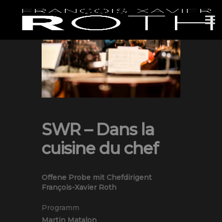
SWR – Dans la
cuisine du chef
Offene Probe mit Chefdirigent
François-Xavier Roth
Programm
Martin Matalon