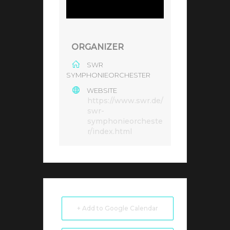
ORGANIZER
SWR
SYMPHONIEORCHESTER
WEBSITE
https://www.swr.de/
swr-
symphonieorcheste
r/index.html
+ Add to Google Calendar