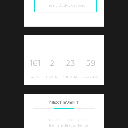
+ iCal / Outlook export
161
2
23
59
DAYS
HOURS
MINUTES
SECONDS
NEXT EVENT
Berliner Philharmoniker –
Biennale: Strauss, Berlioz,