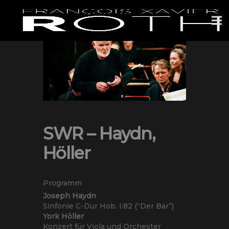
SWR – Haydn,
Höller
Programm
Joseph Haydn
Sinfonie C-Dur Hob. I:82 (“Der Bär”)
York Höller
Konzert für Viola und Orchester