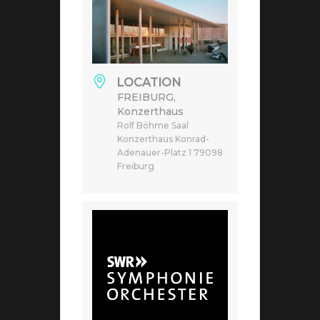
LOCATION
FREIBURG,
Konzerthaus
Rolf Böhme Saal
Konzerthaus Konrad-
Adenauer-Platz 1 79098
Freiburg