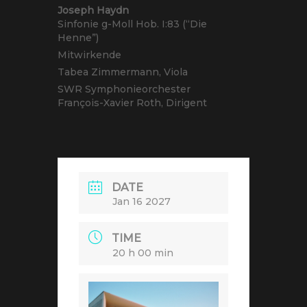
Joseph Haydn
Sinfonie g-Moll Hob. I:83 (“Die
Henne”)
Mitwirkende
Tabea Zimmermann, Viola
SWR Symphonieorchester
François-Xavier Roth, Dirigent
DATE
Jan 16 2027
TIME
20 h 00 min