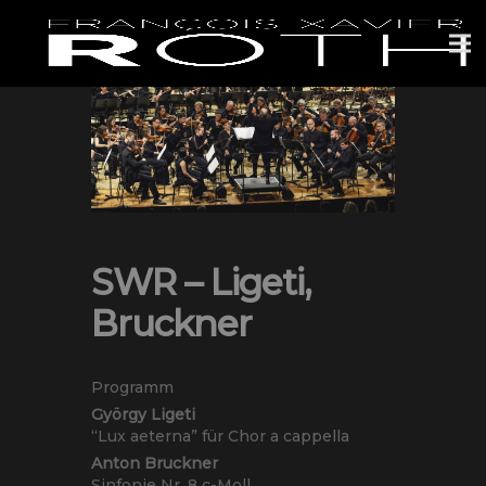
SWR – Ligeti,
Bruckner
Programm
György Ligeti
“Lux aeterna” für Chor a cappella
Anton Bruckner
Sinfonie Nr. 8 c-Moll