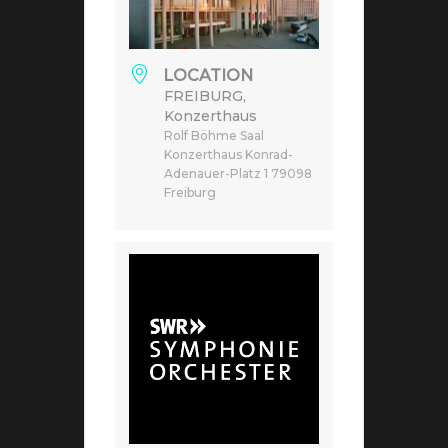
LOCATION
FREIBURG,
Konzerthaus
Rolf Böhme Saal
Konzerthaus Konrad-
Adenauer-Platz 1 79098
Freiburg