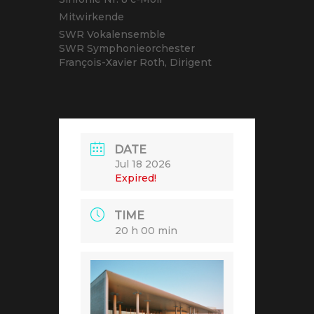
Mitwirkende
SWR Vokalensemble
SWR Symphonieorchester
François-Xavier Roth, Dirigent
DATE
Jul 18 2026
Expired!
TIME
20 h 00 min