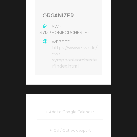
ORGANIZER
SWR
SYMPHONIEORCHESTER
WEBSITE
https://www.swr.de/
swr-
symphonieorcheste
r/index.html
+ Add to Google Calendar
+ iCal / Outlook export