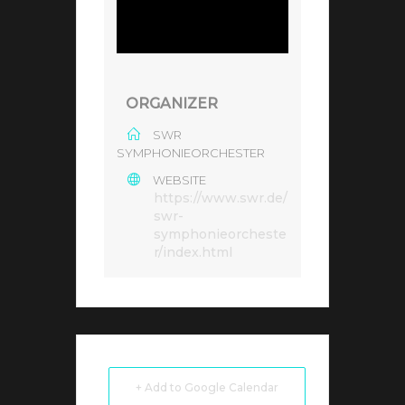
ORGANIZER
SWR
SYMPHONIEORCHESTER
WEBSITE
https://www.swr.de/
swr-
symphonieorcheste
r/index.html
+ Add to Google Calendar