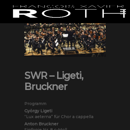
SWR – Ligeti,
Bruckner
Programm
György Ligeti
“Lux aeterna” für Chor a cappella
Anton Bruckner
Sinfonie Nr. 8 c-Moll