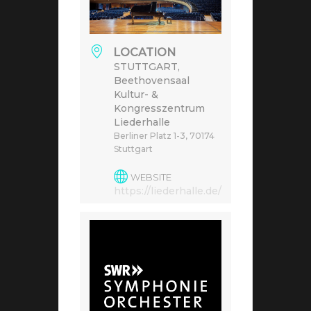
LOCATION
STUTTGART,
Beethovensaal
Kultur- &
Kongresszentrum
Liederhalle
Berliner Platz 1-3, 70174
Stuttgart
WEBSITE
https://liederhalle.de/