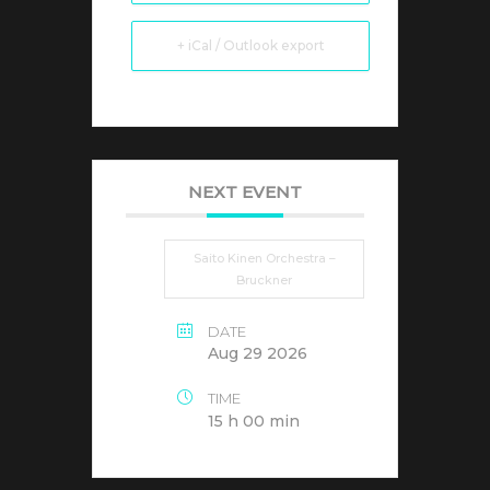
+ iCal / Outlook export
NEXT EVENT
Saito Kinen Orchestra –
Bruckner
DATE
Aug 29 2026
TIME
15 h 00 min