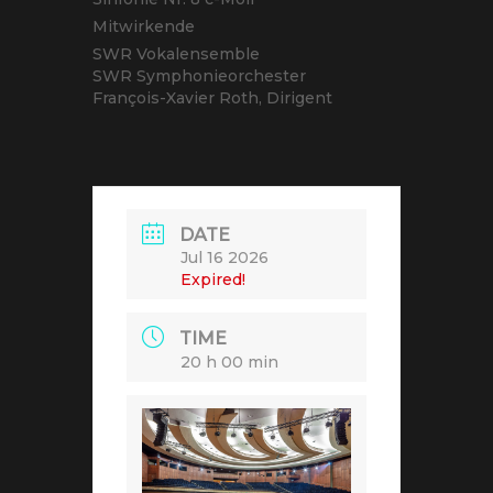
Mitwirkende
SWR Vokalensemble
SWR Symphonieorchester
François-Xavier Roth, Dirigent
DATE
Jul 16 2026
Expired!
TIME
20 h 00 min