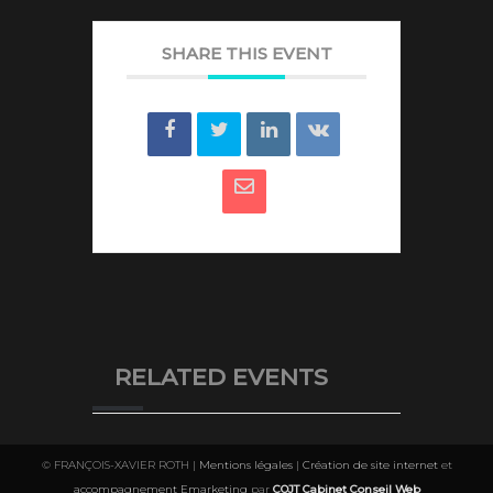
SHARE THIS EVENT
RELATED EVENTS
© FRANÇOIS-XAVIER ROTH |
Mentions légales
|
Création de site internet
et
accompagnement Emarketing
par
COJT Cabinet Conseil Web