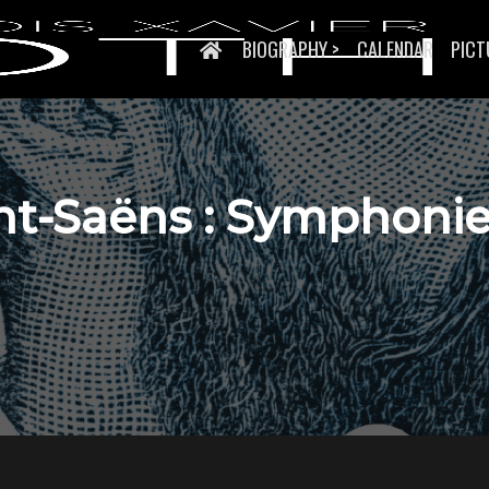
BIOGRAPHY >
CALENDAR
PICT
nt-Saëns : Symphonie