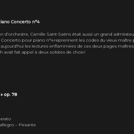
Piano Concerto n°4
on d’orchestre, Camille Saint-Saëns était aussi un grand admirateu
 son Concerto pour piano n°4 reprennent les codes du vieux maître
 aujourd’hui les lectures enflammées de ces deux pages maîtress
 avait fait appel à deux solistes de choix !
» op. 78
derato
 allegro – Pesante