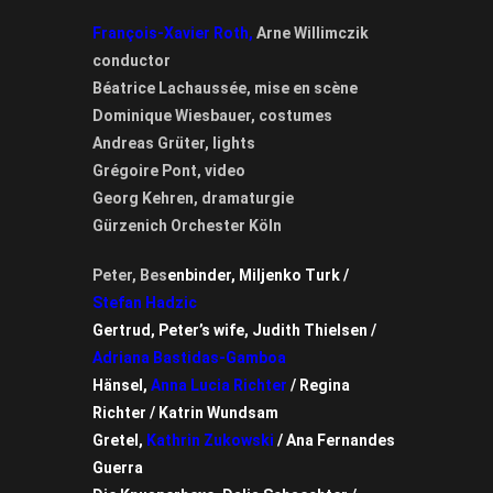
François-Xavier Roth,
Arne Willimczik
conductor
Béatrice Lachaussée, mise en scène
Dominique Wiesbauer, costumes
Andreas Grüter, lights
Grégoire Pont, video
Georg Kehren, dramaturgie
Gürzenich Orchester Köln
Peter, Bes
enbinder, Miljenko Turk /
Stefan Hadzic
Gertrud, Peter’s wife, Judith Thielsen /
Adriana Bastidas-Gamboa
Hänsel,
Anna Lucia Richter
/
Regina
Richter / Katri
n Wundsam
Gretel,
Kathrin Zukowski
/
Ana Fernandes
Guerra