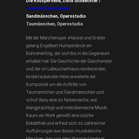
Die Knusperhexe, Dalia Schaechter /
Jasmin Etezadzadeh
Sandmännchen, Opernstudio
Taumännchen, Opernstudio
Mit der Märchenoper »Hänsel und Gretel«
gelang Engelbert Humperdinck ein
Bühnenerfolg, der sich bis in die Gegenwart
erhalten hat. Die Geschichte der Geschwister
und der im Lebkuchenhaus residierenden,
kinderraubenden Hexe erweiterte der
Komponist um die Auftritte von
Taumännchen und Sandmännchen und
schuf dazu eine so farbenreiche, wie
klangprächtige und melodienreiche Musik.
Kaum ein Werk genießt eine solche
Beliebtheit und erfreut sich so zahlreicher
Aufführungen wie dieses musikalische
Märchen, das von dem Wagner-Verehrer