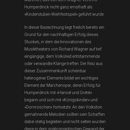
Humperdinck nicht ganz ernsthaft als
»Kinderstuben-Weihfestspiel« geführt wurde.
In dieser Bezeichnung liegt freilich bereits ein
Grund für den nachhaltigen Erfolg dieses
Stückes, in dem die Innovationen des
Musiktheaters von Richard Wagner auf tief
eingängige, dem Volkslied entstammende
oder verwandte Klänge treffen. Der Reiz aus
dieser Zusammenkunft scheinbar
heterogener Elemente bildet ein wichtiges
Element der Märchenoper, deren Erfolg für
Humperdinck mit »Hänsel und Gretel«
begann und sich mit »Königskinder« und
»Dornröschen« fortsetzte. An den Volkston
gemahnende Melodien sollten sein Schaffen
dabei stetig begleiten und nicht selten wurden
diese in dem spätromantischen Gewand der