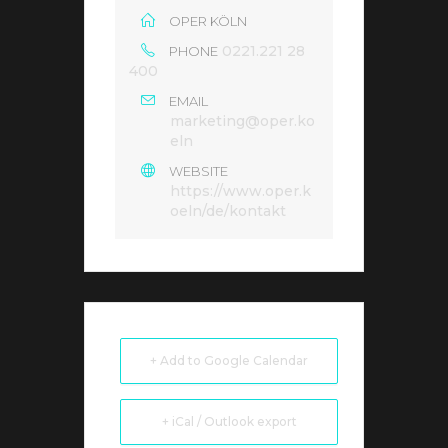
OPER KÖLN
0221.221 28
PHONE
400
EMAIL
marketing@oper.ko
eln
WEBSITE
https://www.oper.k
oeln/de/kontakt
+ Add to Google Calendar
+ iCal / Outlook export