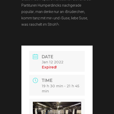
Partituren Humperdincks nachgerade
populär; man denke nur an ›Brüderchen,
komm tanz mit mir‹ und ›Suse, liebe Suse,
was raschelt im Stroh?‹.
DATE
Jan 12 2022
Expired!
TIME
19 h 30 min - 21 h 45
min