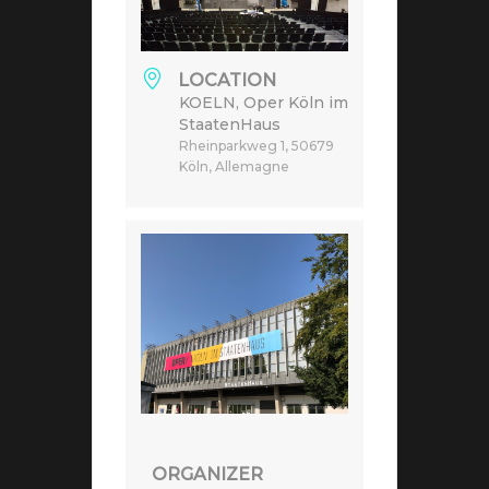
LOCATION
KOELN, Oper Köln im
StaatenHaus
Rheinparkweg 1, 50679
Köln, Allemagne
ORGANIZER